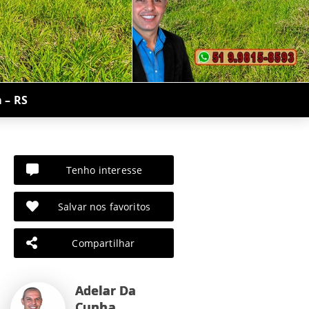
 – RS
Tenho interesse
Salvar nos favoritos
Compartilhar
Adelar Da
Cunha