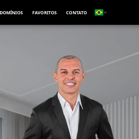
(51) 99815-8593
(51) 99695-7771
DOMÍNIOS
FAVORITOS
CONTATO