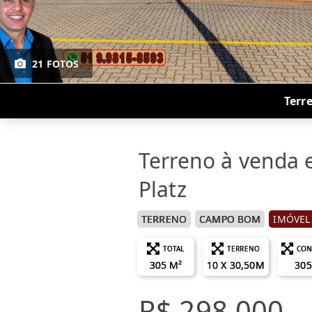
21 FOTOS
Terr
Terreno à venda
Platz
TERRENO
CAMPO BOM
IMÓVEL
TOTAL
TERRENO
CON
305 M²
10 X 30,50M
305
R$ 298.000