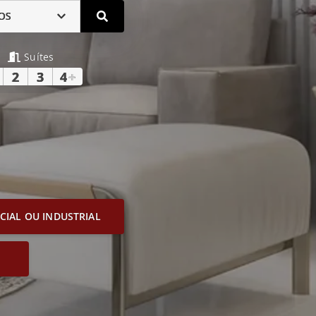
OS
Suítes
2
3
4
+
IAL OU INDUSTRIAL