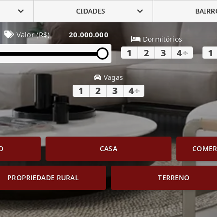
CIDADES
BAIRR
Valor (R$)
20.000.000
Dormitórios
1
2
3
4
+
1
Vagas
1
2
3
4
+
O
CASA
COMERC
PROPRIEDADE RURAL
TERRENO