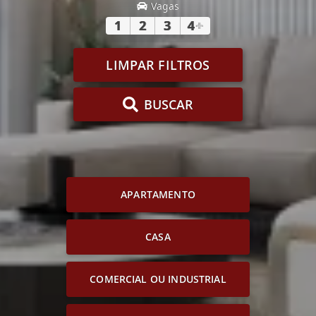
Vagas
1
2
3
4
+
LIMPAR FILTROS
BUSCAR
APARTAMENTO
CASA
COMERCIAL OU INDUSTRIAL