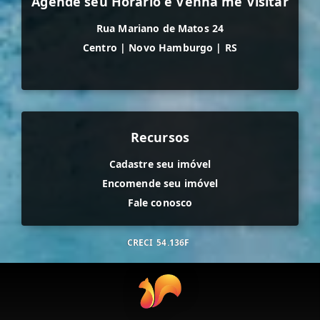
Agende seu Horário e Venha me Visitar
Rua Mariano de Matos 24
Centro
|
Novo Hamburgo
|
RS
Recursos
Cadastre seu imóvel
Encomende seu imóvel
Fale conosco
CRECI
54.136F