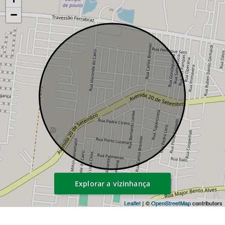
−
Explorar a vizinhança
Leaflet
| ©
OpenStreetMap
contributors