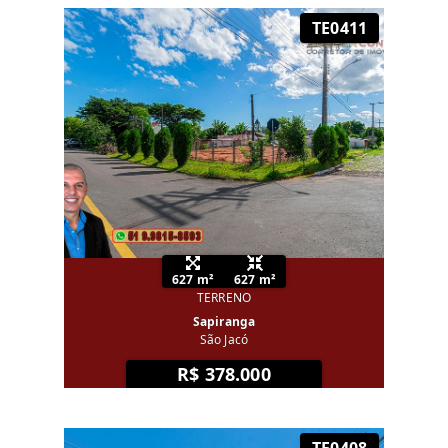
TE0411
627 m²
627 m²
TERRENO
Sapiranga
São Jacó
R$ 378.000
TE0408