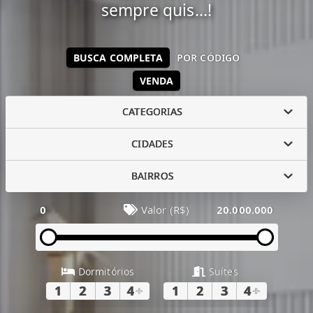
sempre quis...!
BUSCA COMPLETA
POR CÓDIGO
VENDA
CATEGORIAS
CIDADES
BAIRROS
0
Valor (R$)
20.000.000
Dormitórios
Suítes
1
2
3
4
+
1
2
3
4
+