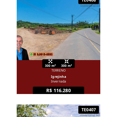
300 m²
300 m²
TERRENO
Igrejinha
Invernada
R$ 116.280
TE0407