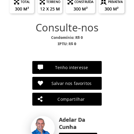
TOTAL
TERRENO
CONSTRUÍDA
PRIVATIVA
300 M²
12 X 25 M
300 M²
300 M²
Consulte-nos
Condomínio: R$ 0
IPTU: R$ 0
Tenho interesse
Salvar nos favoritos
Compartilhar
Adelar Da
Cunha