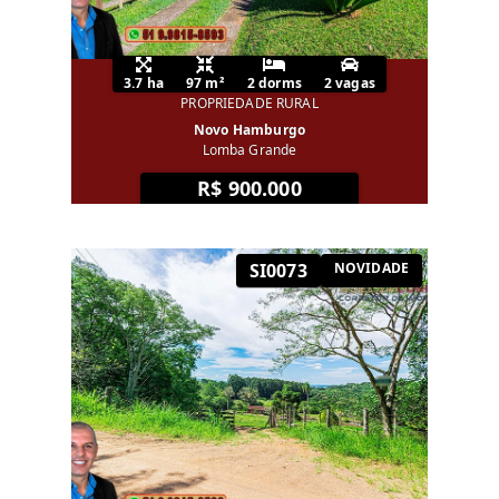
3.7 ha
97 m²
2 dorms
2 vagas
PROPRIEDADE RURAL
Novo Hamburgo
Lomba Grande
R$ 900.000
SI0073
NOVIDADE