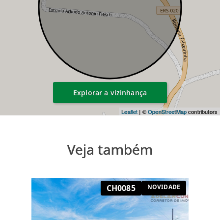
Explorar a vizinhança
Leaflet
| ©
OpenStreetMap
contributors
Veja também
CH0085
NOVIDADE