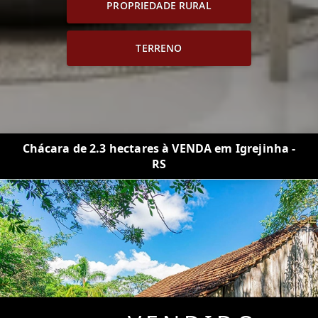
PROPRIEDADE RURAL
TERRENO
Chácara de 2.3 hectares à VENDA em Igrejinha -
RS