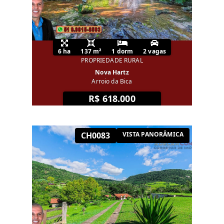
6 ha
137 m²
1 dorm
2 vagas
PROPRIEDADE RURAL
Nova Hartz
Arroio da Bica
R$ 618.000
CH0083
VISTA PANORÂMICA