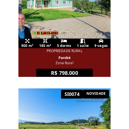
900 m²
180 m²
5 dorms
1 suíte
9 vagas
PROPRIEDADE RURAL
Parobé
Zona Rural
R$ 798.000
SI0074
NOVIDADE