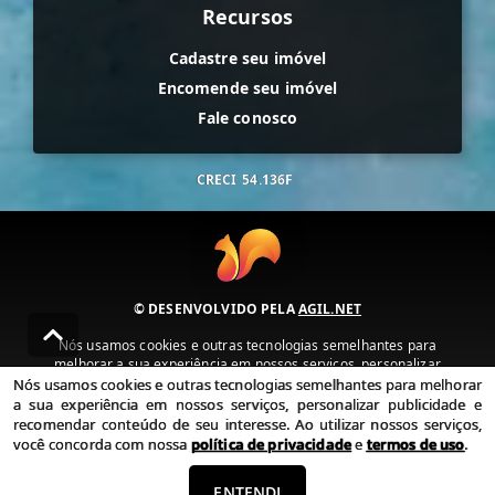
Recursos
Cadastre seu imóvel
Encomende seu imóvel
Fale conosco
CRECI
54.136F
© DESENVOLVIDO PELA
AGIL.NET
Nós usamos cookies e outras tecnologias semelhantes para
melhorar a sua experiência em nossos serviços, personalizar
publicidade e recomendar conteúdo de seu interesse. Ao utilizar
Nós usamos cookies e outras tecnologias semelhantes para melhorar
nossos serviços, você concorda com nossa política de privacidade e
a sua experiência em nossos serviços, personalizar publicidade e
termos de uso.
recomendar conteúdo de seu interesse. Ao utilizar nossos serviços,
você concorda com nossa
política de privacidade
e
termos de uso
.
Política de Privacidade
Termos de uso
ENTENDI