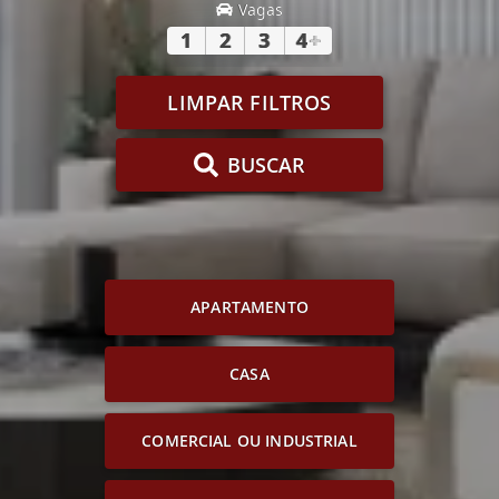
Vagas
1
2
3
4
+
LIMPAR FILTROS
BUSCAR
APARTAMENTO
CASA
COMERCIAL OU INDUSTRIAL