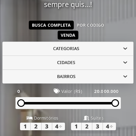
sempre quis...!
BUSCA COMPLETA
POR CÓDIGO
VENDA
CATEGORIAS
CIDADES
BAIRROS
0
Valor (R$)
20.000.000
Dormitórios
Suítes
1
2
3
4
+
1
2
3
4
+