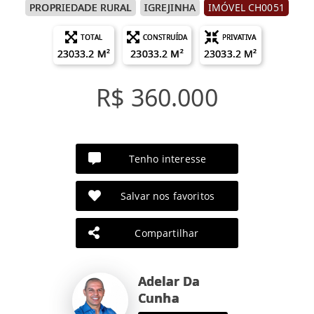
PROPRIEDADE RURAL
IGREJINHA
IMÓVEL CH0051
TOTAL
CONSTRUÍDA
PRIVATIVA
23033.2 M²
23033.2 M²
23033.2 M²
R$ 360.000
Tenho interesse
Salvar nos favoritos
Compartilhar
Adelar Da
Cunha