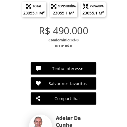
TOTAL
CONSTRUÍDA
PRIVATIVA
23055.1 M²
23055.1 M²
23055.1 M²
R$ 490.000
Condomínio: R$ 0
IPTU: R$ 0
Tenho interesse
Salvar nos favoritos
Compartilhar
Adelar Da
Cunha