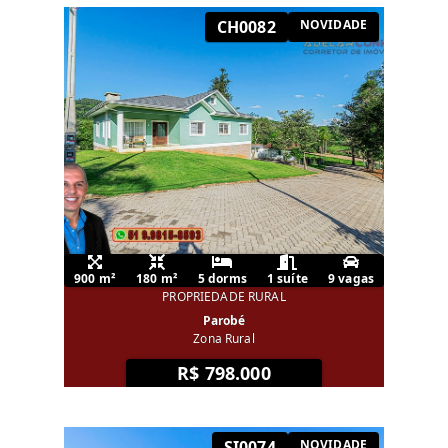
CH0082
NOVIDADE
900 m²
180 m²
5 dorms
1 suíte
9 vagas
PROPRIEDADE RURAL
Parobé
Zona Rural
R$ 798.000
SI0074
NOVIDADE