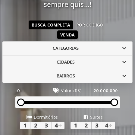
sempre quis...!
BUSCA COMPLETA
POR CÓDIGO
VENDA
CATEGORIAS
CIDADES
BAIRROS
0
Valor (R$)
20.000.000
Dormitórios
Suítes
1
2
3
4
+
1
2
3
4
+