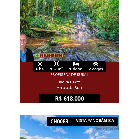
6 ha
137 m²
1 dorm
2 vagas
PROPRIEDADE RURAL
Nova Hartz
Arroio da Bica
R$ 618.000
CH0083
VISTA PANORÂMICA