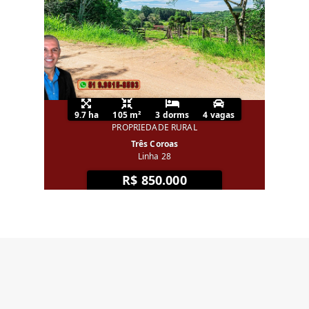
9.7 ha
105 m²
3 dorms
4 vagas
PROPRIEDADE RURAL
Três Coroas
Linha 28
R$ 850.000