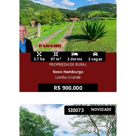
3.7 ha
97 m²
2 dorms
2 vagas
PROPRIEDADE RURAL
Novo Hamburgo
Lomba Grande
R$ 900.000
SI0073
NOVIDADE