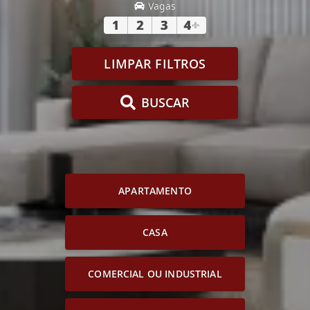
Vagas
1
2
3
4
+
LIMPAR FILTROS
BUSCAR
APARTAMENTO
CASA
COMERCIAL OU INDUSTRIAL