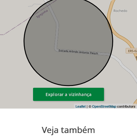
Explorar a vizinhança
Leaflet
| ©
OpenStreetMap
contributors
Veja também