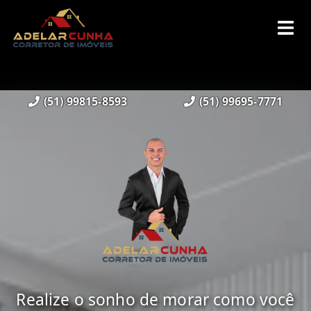
(51) 99815-8593
(51) 99695-7771
Realize o sonho de morar como você