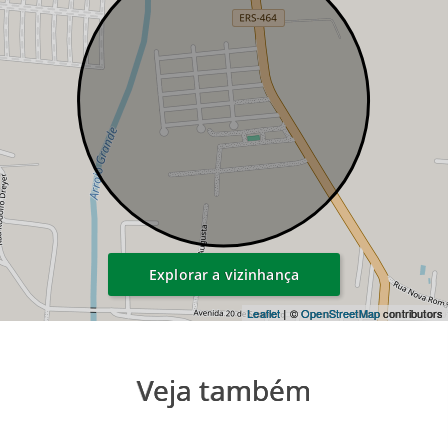
Explorar a vizinhança
Leaflet
| ©
OpenStreetMap
contributors
Veja também