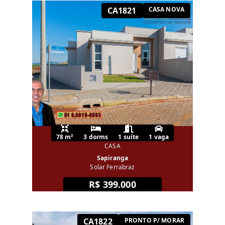
CA1821
CASA NOVA
78 m²
3 dorms
1 suíte
1 vaga
CASA
Sapiranga
Solar Ferrabraz
R$ 399.000
CA1822
PRONTO P/ MORAR