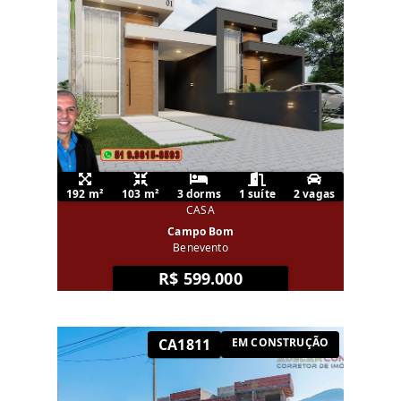
192 m²
103 m²
3 dorms
1 suíte
2 vagas
CASA
Campo Bom
Benevento
R$ 599.000
CA1811
EM CONSTRUÇÃO