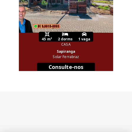
45 m²
2 dorms
1 vaga
CASA
Sapiranga
Solar Ferrabraz
Consulte-nos