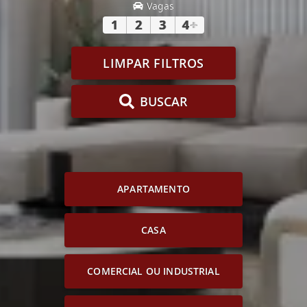
Vagas
1
2
3
4
+
LIMPAR FILTROS
BUSCAR
APARTAMENTO
CASA
COMERCIAL OU INDUSTRIAL