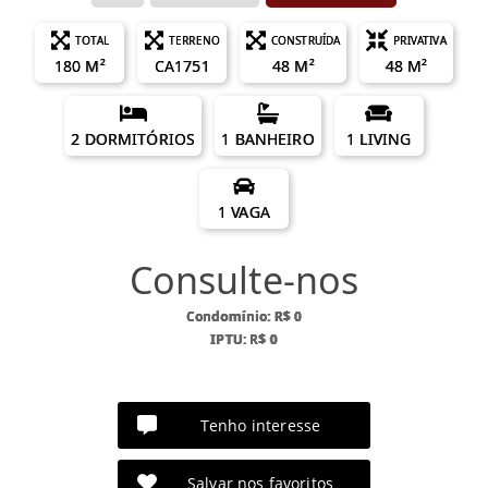
TOTAL
TERRENO
CONSTRUÍDA
PRIVATIVA
180 M²
CA1751
48 M²
48 M²
2 DORMITÓRIOS
1 BANHEIRO
1 LIVING
1 VAGA
Consulte-nos
Condomínio: R$ 0
IPTU: R$ 0
Tenho interesse
Salvar nos favoritos