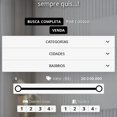
sempre quis...!
BUSCA COMPLETA
POR CÓDIGO
VENDA
CATEGORIAS
CIDADES
BAIRROS
0
Valor (R$)
20.000.000
Dormitórios
Suítes
1
2
3
4
+
1
2
3
4
+