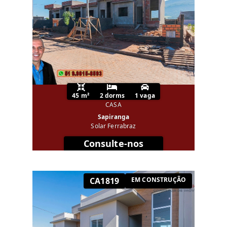
45 m²
2 dorms
1 vaga
CASA
Sapiranga
Solar Ferrabraz
Consulte-nos
CA1819
EM CONSTRUÇÃO