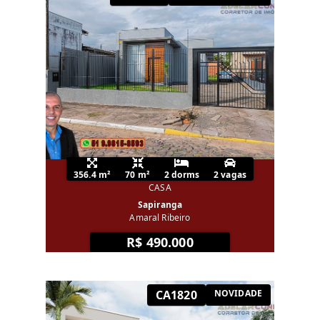
356.4 m²
70 m²
2 dorms
2 vagas
CASA
Sapiranga
Amaral Ribeiro
R$ 490.000
CA1820
NOVIDADE