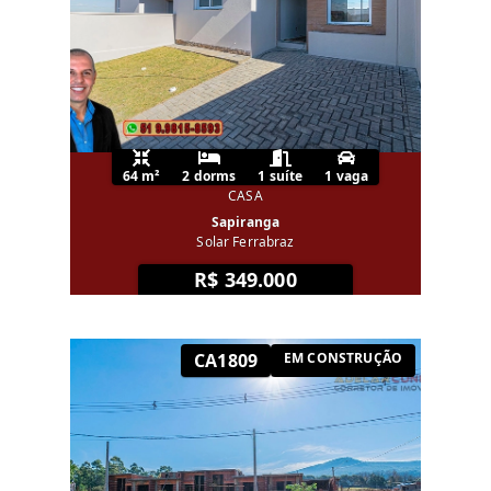
64 m²
2 dorms
1 suíte
1 vaga
CASA
Sapiranga
Solar Ferrabraz
R$ 349.000
CA1809
EM CONSTRUÇÃO