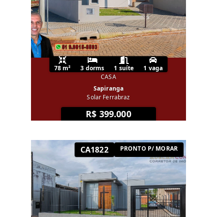
78 m²
3 dorms
1 suíte
1 vaga
CASA
Sapiranga
Solar Ferrabraz
R$ 399.000
CA1822
PRONTO P/ MORAR