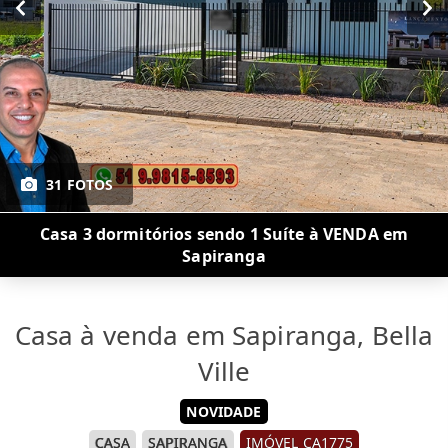
31 FOTOS
Casa 3 dormitórios sendo 1 Suíte à VENDA em
Sapiranga
Casa à venda em Sapiranga, Bella
Ville
NOVIDADE
CASA
SAPIRANGA
IMÓVEL CA1775