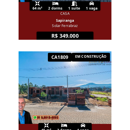
64 m²
2 dorms
1 suíte
1 vaga
CASA
Sapiranga
Solar Ferrabraz
R$ 349.000
CA1809
EM CONSTRUÇÃO