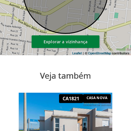
Explorar a vizinhança
Leaflet
| ©
OpenStreetMap
contributors
Veja também
CA1821
CASA NOVA