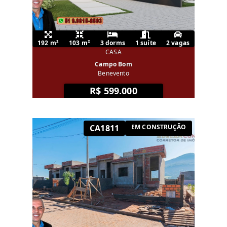
192 m²
103 m²
3 dorms
1 suíte
2 vagas
CASA
Campo Bom
Benevento
R$ 599.000
CA1811
EM CONSTRUÇÃO