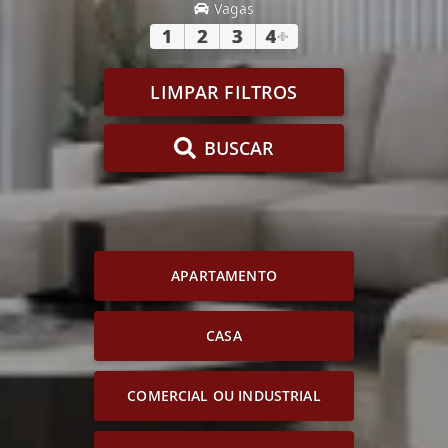
Vagas
1
2
3
4
+
LIMPAR FILTROS
BUSCAR
APARTAMENTO
CASA
COMERCIAL OU INDUSTRIAL