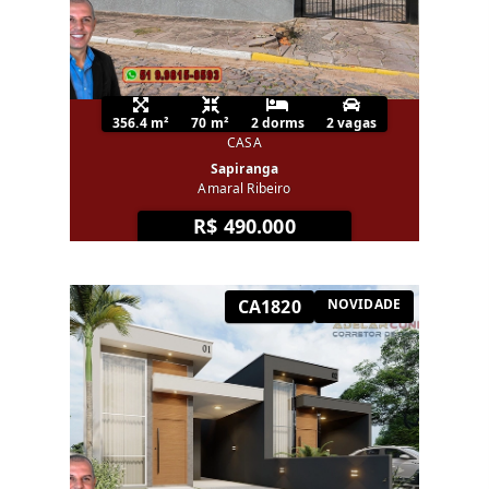
356.4 m²
70 m²
2 dorms
2 vagas
CASA
Sapiranga
Amaral Ribeiro
R$ 490.000
CA1820
NOVIDADE