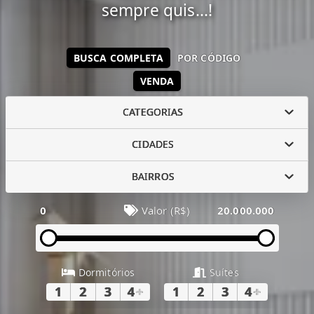
sempre quis...!
BUSCA COMPLETA
POR CÓDIGO
VENDA
CATEGORIAS
CIDADES
BAIRROS
0
Valor (R$)
20.000.000
Dormitórios
Suítes
1
2
3
4
+
1
2
3
4
+