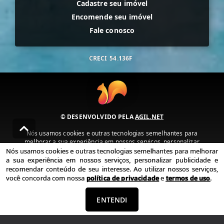
Cadastre seu imóvel
Encomende seu imóvel
Fale conosco
CRECI
54.136F
© DESENVOLVIDO PELA
AGIL.NET
Nós usamos cookies e outras tecnologias semelhantes para
melhorar a sua experiência em nossos serviços, personalizar
publicidade e recomendar conteúdo de seu interesse. Ao utilizar
Nós usamos cookies e outras tecnologias semelhantes para melhorar
nossos serviços, você concorda com nossa política de privacidade e
a sua experiência em nossos serviços, personalizar publicidade e
termos de uso.
recomendar conteúdo de seu interesse. Ao utilizar nossos serviços,
você concorda com nossa
política de privacidade
e
termos de uso
.
Política de Privacidade
Termos de uso
ENTENDI