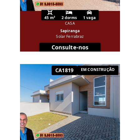
45 m²
2 dorms
1 vaga
CASA
Sapiranga
Solar Ferrabraz
Consulte-nos
CA1819
EM CONSTRUÇÃO