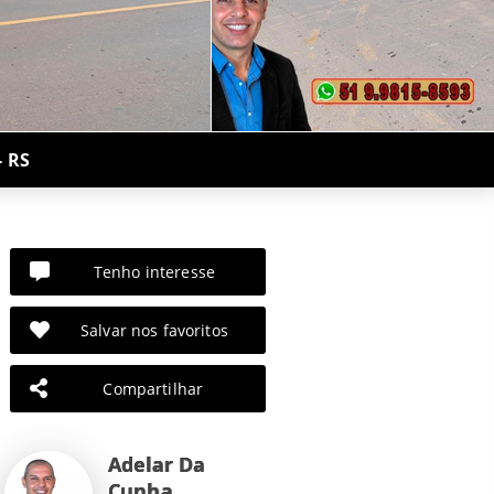
- RS
Tenho interesse
Salvar nos favoritos
Compartilhar
Adelar Da
Cunha