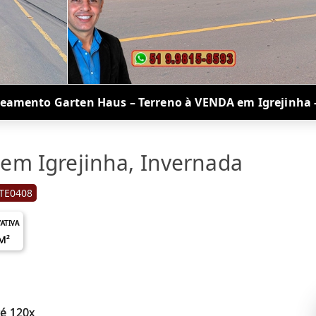
eamento Garten Haus – Terreno à VENDA em Igrejinha 
 em Igrejinha, Invernada
TE0408
VATIVA
M²
té 120x