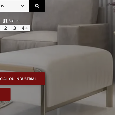
OS
Suítes
2
3
4
+
IAL OU INDUSTRIAL