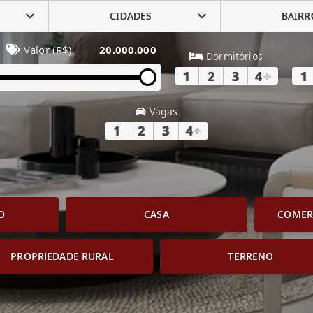
CIDADES
BAIRR
Valor (R$)
20.000.000
Dormitórios
1
2
3
4
+
1
Vagas
1
2
3
4
+
O
CASA
COMERC
PROPRIEDADE RURAL
TERRENO