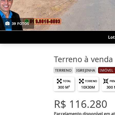
39 FOTOS
Lot
Terreno à venda
TERRENO
IGREJINHA
IMÓVEL 
TOTAL
TERRENO
PRI
300 M²
10X30M
300 
R$ 116.280
Parcelamento disponível em a