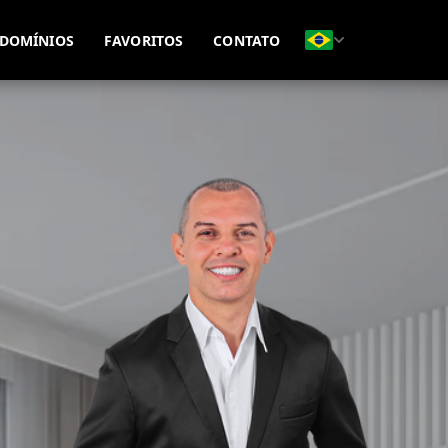
(51) 99815-8593
(51) 99695-7771
DOMÍNIOS
FAVORITOS
CONTATO