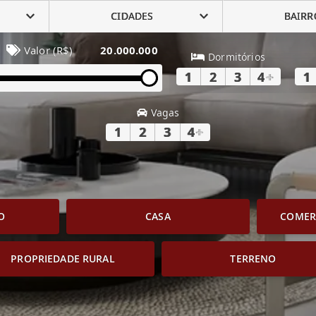
CIDADES
BAIRR
Valor (R$)
20.000.000
Dormitórios
1
2
3
4
+
1
Vagas
1
2
3
4
+
O
CASA
COMERC
PROPRIEDADE RURAL
TERRENO