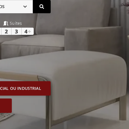
OS
Suítes
2
3
4
+
IAL OU INDUSTRIAL