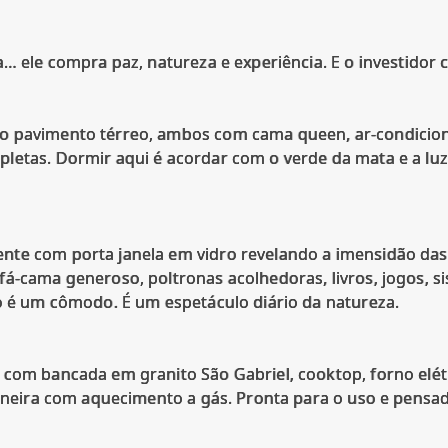
a… ele compra paz, natureza e experiência. E o investido
o pavimento térreo, ambos com cama queen, ar-condicion
letas. Dormir aqui é acordar com o verde da mata e a lu
nte com porta janela em vidro revelando a imensidão d
fá-cama generoso, poltronas acolhedoras, livros, jogos, 
ão é um cômodo. É um espetáculo diário da natureza.
com bancada em granito São Gabriel, cooktop, forno elétric
torneira com aquecimento a gás. Pronta para o uso e pensa