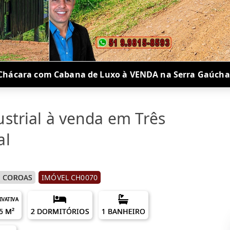
Chácara com Cabana de Luxo à VENDA na Serra Gaúcha
strial à venda em Três
al
S COROAS
IMÓVEL CH0070
IVATIVA
5 M²
2 DORMITÓRIOS
1 BANHEIRO