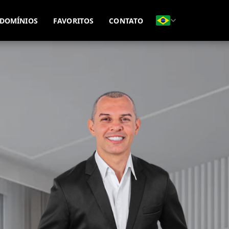
(51) 99815-8593
(51) 99695-7771
DOMÍNIOS
FAVORITOS
CONTATO