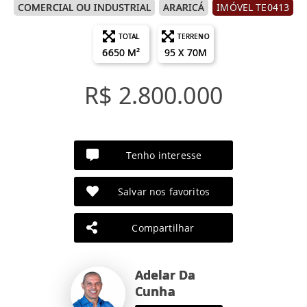
COMERCIAL OU INDUSTRIAL
ARARICÁ
IMÓVEL TE0413
TOTAL
TERRENO
6650 M²
95 X 70M
R$ 2.800.000
Tenho interesse
Salvar nos favoritos
Compartilhar
Adelar Da
Cunha