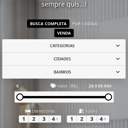
sempre quis...!
BUSCA COMPLETA
POR CÓDIGO
VENDA
CATEGORIAS
CIDADES
BAIRROS
0
Valor (R$)
20.000.000
Dormitórios
Suítes
1
2
3
4
+
1
2
3
4
+