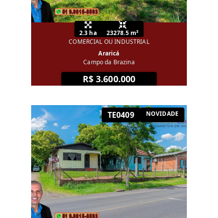
2.3 ha
23278.5 m²
COMERCIAL OU INDUSTRIAL
Araricá
Campo da Brazina
R$ 3.600.000
TE0409
NOVIDADE