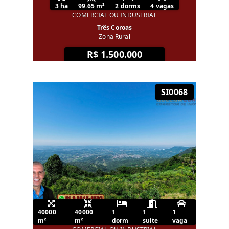
3 ha
99.65 m²
2 dorms
4 vagas
COMERCIAL OU INDUSTRIAL
Três Coroas
Zona Rural
R$ 1.500.000
SI0068
40000
40000
1
1
1
m²
m²
dorm
suíte
vaga