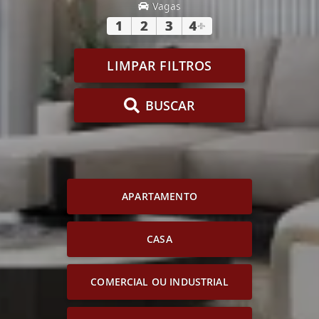
Vagas
1
2
3
4
+
LIMPAR FILTROS
BUSCAR
APARTAMENTO
CASA
COMERCIAL OU INDUSTRIAL