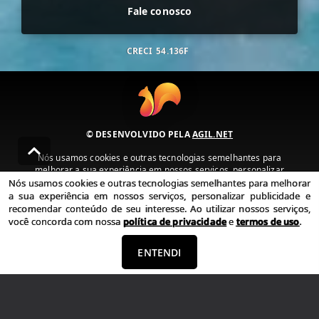
Fale conosco
CRECI
54.136F
© DESENVOLVIDO PELA
AGIL.NET
Nós usamos cookies e outras tecnologias semelhantes para
melhorar a sua experiência em nossos serviços, personalizar
publicidade e recomendar conteúdo de seu interesse. Ao utilizar
Nós usamos cookies e outras tecnologias semelhantes para melhorar
nossos serviços, você concorda com nossa política de privacidade e
a sua experiência em nossos serviços, personalizar publicidade e
termos de uso.
recomendar conteúdo de seu interesse. Ao utilizar nossos serviços,
você concorda com nossa
política de privacidade
e
termos de uso
.
Política de Privacidade
Termos de uso
ENTENDI