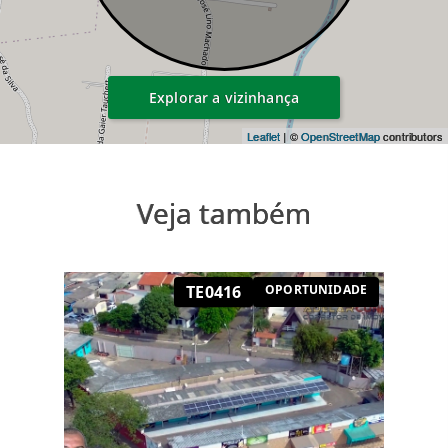
Explorar a vizinhança
Leaflet
| ©
OpenStreetMap
contributors
Veja também
TE0416
OPORTUNIDADE