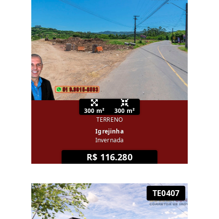
300 m²
300 m²
TERRENO
Igrejinha
Invernada
R$ 116.280
TE0407