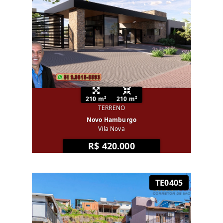
210 m²
210 m²
TERRENO
Novo Hamburgo
Vila Nova
R$ 420.000
TE0405