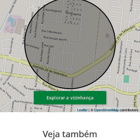
Explorar a vizinhança
Leaflet
| ©
OpenStreetMap
contributors
Veja também