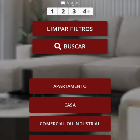
Vagas
1
2
3
4
+
LIMPAR FILTROS
BUSCAR
APARTAMENTO
CASA
COMERCIAL OU INDUSTRIAL