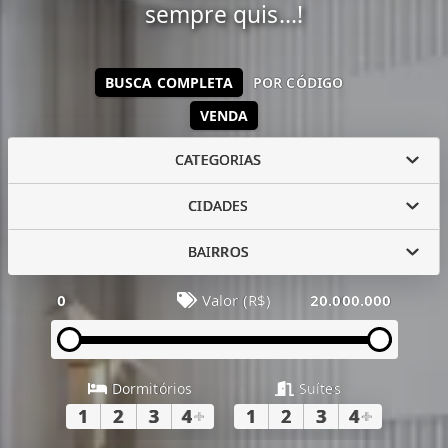
sempre quis...!
BUSCA COMPLETA
POR CÓDIGO
VENDA
CATEGORIAS
CIDADES
BAIRROS
0
Valor (R$)
20.000.000
Dormitórios
Suítes
1
2
3
4
+
1
2
3
4
+