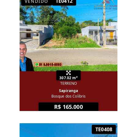
TE0412
VENDIDO
307.02 m²
TERRENO
Sapiranga
Bosque dos Colibris
R$ 165.000
TE0408