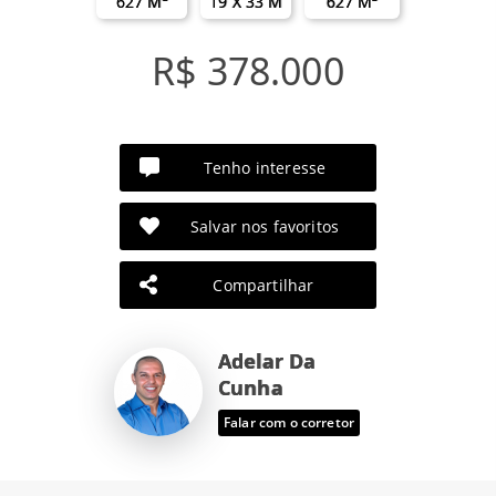
627 M²
19 X 33 M
627 M²
R$ 378.000
Tenho interesse
Salvar nos favoritos
Compartilhar
Adelar Da
Cunha
Falar com o corretor