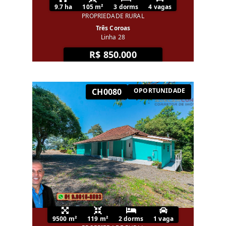
9.7 ha
105 m²
3 dorms
4 vagas
PROPRIEDADE RURAL
Três Coroas
Linha 28
R$ 850.000
CH0080
OPORTUNIDADE
9500 m²
119 m²
2 dorms
1 vaga