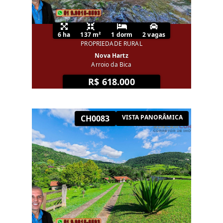
6 ha
137 m²
1 dorm
2 vagas
PROPRIEDADE RURAL
Nova Hartz
Arroio da Bica
R$ 618.000
CH0083
VISTA PANORÂMICA