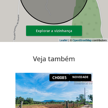
Explorar a vizinhança
Leaflet
| ©
OpenStreetMap
contributors
Veja também
CH0085
NOVIDADE