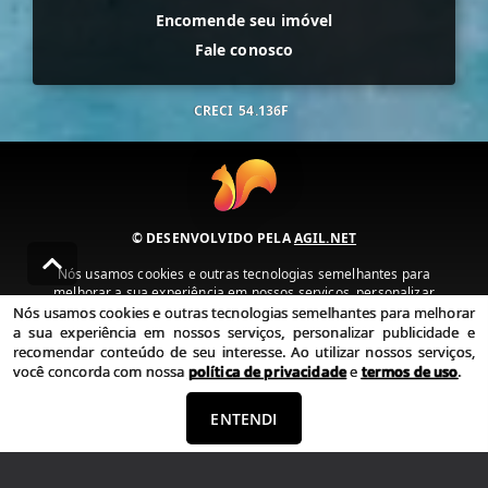
Encomende seu imóvel
Fale conosco
CRECI
54.136F
© DESENVOLVIDO PELA
AGIL.NET
Nós usamos cookies e outras tecnologias semelhantes para
melhorar a sua experiência em nossos serviços, personalizar
publicidade e recomendar conteúdo de seu interesse. Ao utilizar
Nós usamos cookies e outras tecnologias semelhantes para melhorar
nossos serviços, você concorda com nossa política de privacidade e
a sua experiência em nossos serviços, personalizar publicidade e
termos de uso.
recomendar conteúdo de seu interesse. Ao utilizar nossos serviços,
você concorda com nossa
política de privacidade
e
termos de uso
.
Política de Privacidade
Termos de uso
ENTENDI