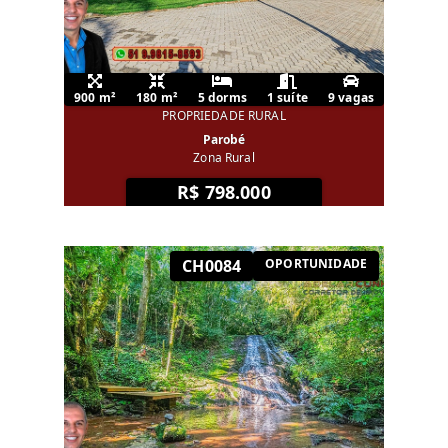
900 m²
180 m²
5 dorms
1 suíte
9 vagas
PROPRIEDADE RURAL
Parobé
Zona Rural
R$ 798.000
CH0084
OPORTUNIDADE