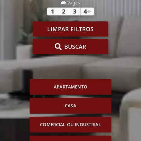
Vagas
1
2
3
4
+
LIMPAR FILTROS
BUSCAR
APARTAMENTO
CASA
COMERCIAL OU INDUSTRIAL