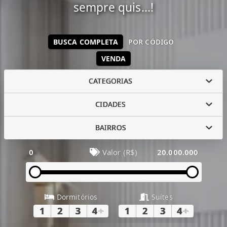
sempre quis...!
BUSCA COMPLETA
POR CÓDIGO
VENDA
CATEGORIAS
CIDADES
BAIRROS
0
Valor (R$)
20.000.000
Dormitórios
Suítes
1
2
3
4
+
1
2
3
4
+