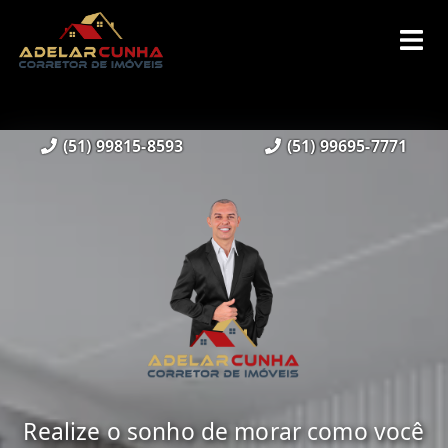
(51) 99815-8593
(51) 99695-7771
Realize o sonho de morar como você