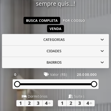
sempre quis...!
BUSCA COMPLETA
POR CÓDIGO
VENDA
CATEGORIAS
CIDADES
BAIRROS
0
Valor (R$)
20.000.000
Dormitórios
Suítes
1
2
3
4
+
1
2
3
4
+