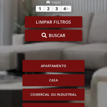
Vagas
1
2
3
4
+
LIMPAR FILTROS
BUSCAR
APARTAMENTO
CASA
COMERCIAL OU INDUSTRIAL