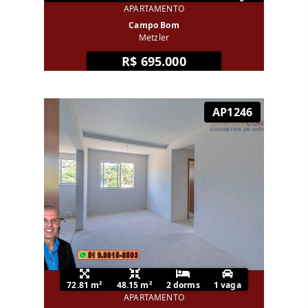
APARTAMENTO
Campo Bom
Metzler
R$ 695.000
AP1246
72.81 m²
48.15 m²
2 dorms
1 vaga
APARTAMENTO