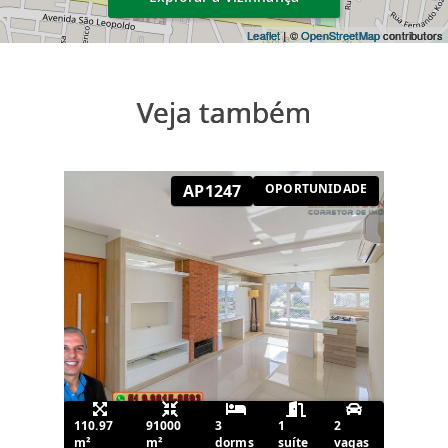
Leaflet
| ©
OpenStreetMap
contributors
Veja também
AP1247
OPORTUNIDADE
110.97
91000
3
1
2
m²
m²
dorms
suíte
vagas