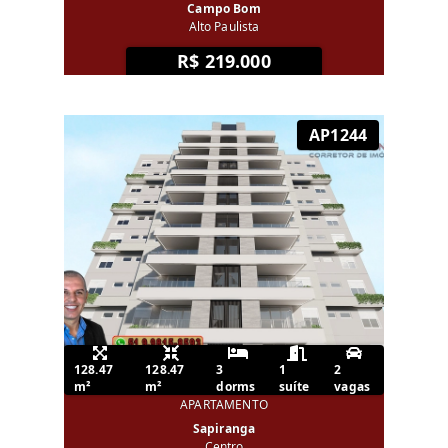
Campo Bom
Alto Paulista
R$ 219.000
AP1244
128.47
128.47
3
1
2
m²
m²
dorms
suíte
vagas
APARTAMENTO
Sapiranga
Centro