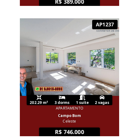
R$ 389.000
AP1237
202.29 m²
3 dorms
1 suíte
2 vagas
APARTAMENTO
Campo Bom
Celeste
R$ 746.000