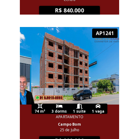
R$ 840.000
AP1241
74 m²
3 dorms
1 suíte
1 vaga
APARTAMENTO
Campo Bom
25 de Julho